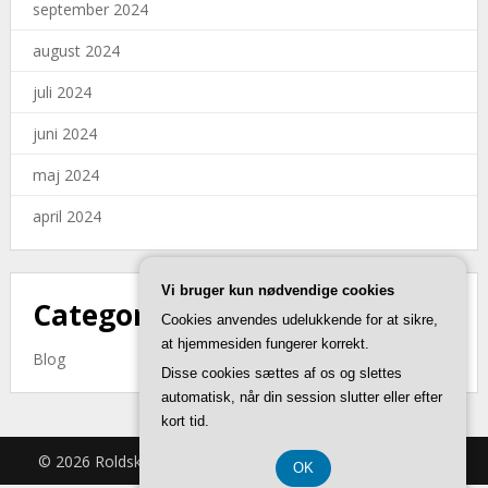
september 2024
august 2024
juli 2024
juni 2024
maj 2024
april 2024
Vi bruger kun nødvendige cookies
Categories
Cookies anvendes udelukkende for at sikre,
at hjemmesiden fungerer korrekt.
Blog
Disse cookies sættes af os og slettes
automatisk, når din session slutter eller efter
kort tid.
© 2026 Roldskovmuseerne.dk
| Theme by
SuperbThemes
OK