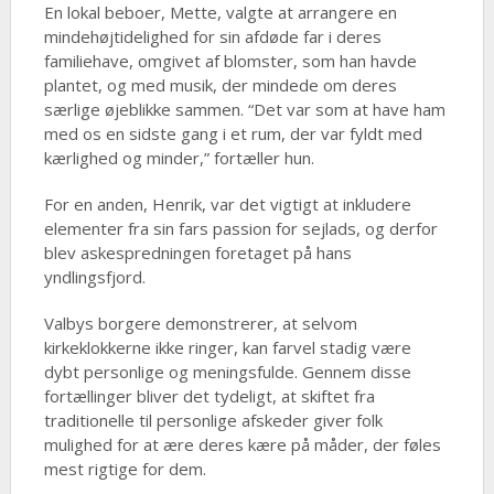
En lokal beboer, Mette, valgte at arrangere en
mindehøjtidelighed for sin afdøde far i deres
familiehave, omgivet af blomster, som han havde
plantet, og med musik, der mindede om deres
særlige øjeblikke sammen. “Det var som at have ham
med os en sidste gang i et rum, der var fyldt med
kærlighed og minder,” fortæller hun.
For en anden, Henrik, var det vigtigt at inkludere
elementer fra sin fars passion for sejlads, og derfor
blev askespredningen foretaget på hans
yndlingsfjord.
Valbys borgere demonstrerer, at selvom
kirkeklokkerne ikke ringer, kan farvel stadig være
dybt personlige og meningsfulde. Gennem disse
fortællinger bliver det tydeligt, at skiftet fra
traditionelle til personlige afskeder giver folk
mulighed for at ære deres kære på måder, der føles
mest rigtige for dem.