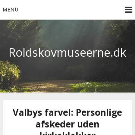
Skip
MENU
to
content
Roldskovmuseerne.dk
Valbys farvel: Personlige
afskeder uden